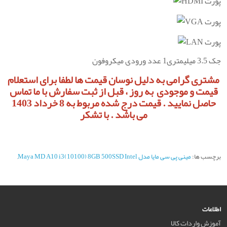
پورت HDMI
پورت VGA
پورت LAN
جک 3.5 میلیمتری1 عدد ورودی میکروفون
مشتری گرامی به دلیل نوسان قیمت ها لطفا برای استعلام
قیمت و موجودی به روز ، قبل از ثبت سفارش با ما تماس
حاصل نمایید . قیمت درج شده مربوط به 8 خرداد 1403
می باشد . با تشکر
برچسب ها:
مینی پی سی مایا مدل Maya MD A10 i3(10100) 8GB 500SSD Intel
,
اطلاعات
آموزش واردات کالا