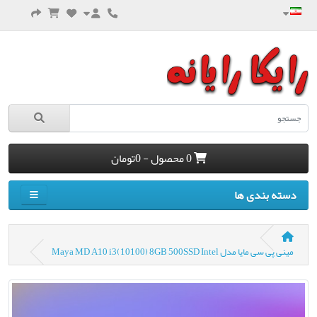
0 محصول - 0تومان
دسته بندی ها
مینی پی سی مایا مدل Maya MD A10 i3(10100) 8GB 500SSD Intel