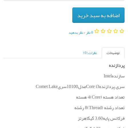
اضافه به سبد خرید
0 نظر
/
نظر بدهید
توضیحات
نظرات (0)
پردازنده
سازندهIntel
سری پردازندهCore i3مدل10100سریComet Lake
تعداد هسته (Core)4 هسته
تعداد رشته (Thread)8 رشته
فرکانس پایه3.60 گیگاهرتز