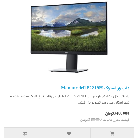
مانیتور استوک Monitor dell P2219H
مانیتور دل 22 اینچ فریم لس Dell P2219H با طراحی قاب فوق نازک سه طرفه به
شما امکان می دهد تصویر بزرگت..
3,400,000تومان
قیمت بدون مالیات: 3,400,000تومان