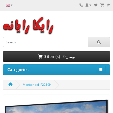
0 item(s) - 0تومان
Categories
Monitor dell P2219H