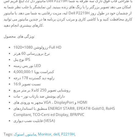
مانیتور دل 22 اینچ فریم لس Dell P2219H با طراحی قاب فوق نازک سه طرفه به شما
امکان می دهد تصویر بزرگتر را با رنگ های زنده ببینید. این نمایشگر با جلب نظر شما به
لبه، مزیت رقابتی به شما می دهد. با مانیتور Dell P2219H از چشمان خود در طول روز
کاری محافظت کنید و با کاشی کاری و مرتب کردن برنامه ها در چندین مانیتور می توانید
کارهای بیشتری انجام دهید.
ویژگی های محصول:
رزولوشن 1080×1920-Full HD
نرخ بروزرسانی 60 هرتز
نوع پنل IPS
نور پس زمینه LED
کنتراست پویا 4,000,000:1
زاویه دید گسترده 178 درجه
نسبت تصویر 16:9
روشنایی تصویر 250 کاندلا بر متر مربع
دارای پوشش ضد بازتاب نور – مات
مجهز به ورودی های VGA ، DisplayPort و HDMI
منطبق با استانداردهای ENERGY STAR®, EPEAT® Gold10, RoHS
Compliant, TCO-Certi ed Display, BFR/PVC
قابلیت نصب دیواری (VESA)
,
P2219H
,
dell
,
Monitor
,
مانیتور
,
استوک
Tags: